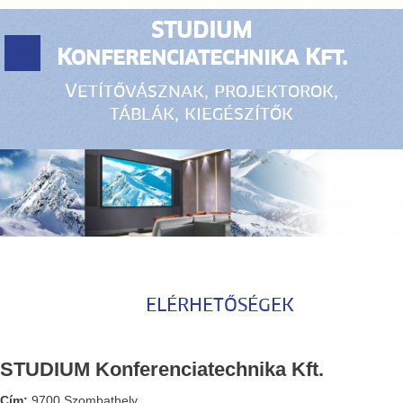
STUDIUM
Konferenciatechnika Kft.
Vetítővásznak, projektorok,
táblák, kiegészítők
ELÉRHETŐSÉGEK
STUDIUM Konferenciatechnika Kft.
Cím:
9700 Szombathely,