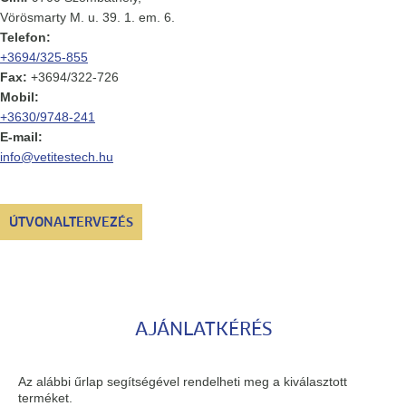
Vörösmarty M. u. 39. 1. em. 6.
Telefon:
+3694/325-855
Fax:
+3694/322-726
Mobil:
+3630/9748-241
E-mail:
info@vetitestech.hu
ÚTVONALTERVEZÉS
AJÁNLATKÉRÉS
Az alábbi űrlap segítségével rendelheti meg a kiválasztott
terméket.