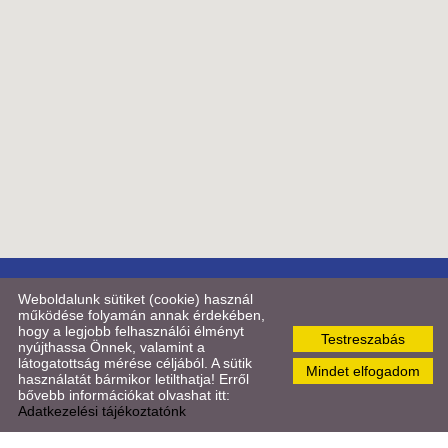
© 2026 - STUDIUM Konferenciatechnika Kft.
Weboldalunk sütiket (cookie) használ
működése folyamán annak érdekében,
hogy a legjobb felhasználói élményt
Oldal információk
l
Adatkezelési tájékoztató
l
Impresszum
l
Testreszabás
nyújthassa Önnek, valamint a
Sütik kezelése
látogatottság mérése céljából. A sütik
Mindet elfogadom
használatát bármikor letilthatja! Erről
bővebb információkat olvashat itt:
Adatkezelési tájékoztatónk
KERESÉS AZ OLDAL TARTALMÁBAN