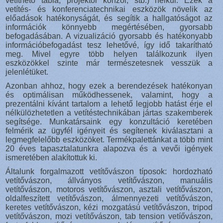
vetíthető tábla, projektor konzol, stb.) nélkül. Ezek a
vetítés- és konferenciatechnikai eszközök növelik az
előadások hatékonyságát, és segítik a hallgatóságot az
információk könnyebb megértésében, gyorsabb
befogadásában. A vizualizáció gyorsabb és hatékonyabb
információbefogadást tesz lehetővé, így idő takarítható
meg. Mivel egyre több helyen találkozunk ilyen
eszközökkel szinte már természetesnek vesszük a
jelenlétüket.
Azonban ahhoz, hogy ezek a berendezések hatékonyan
és optimálisan működhessenek, valamint, hogy a
prezentálni kívánt tartalom a lehető legjobb hatást érje el
nélkülözhetetlen a vetítéstechnikában jártas szakemberek
segítsége. Munkatársaink egy konzultáció keretében
felmérik az ügyfél igényeit és segítenek kiválasztani a
legmegfelelőbb eszközöket. Termékpalettánkat a több mint
20 éves tapasztalatunkra alapozva és a vevői igények
ismeretében alakítottuk ki.
Általunk forgalmazott vetítővászon típosok: hordozható
vetítővászon, állványos vetítővászon, manuális
vetítővászon, motoros vetítővászon, asztali vetítővászon,
oldalfeszített vetítővászon, álmennyezeti vetítővászon,
keretes vetítővászon, kézi mozgatású vetítővászon, tripod
vetítővászon, mozi vetítővászon, tab tension vetíővászon,