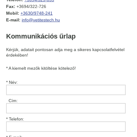
Fax:
+3694/322-726
Mobil:
+3630/9748-241
E-mail:
info@vetitestech.hu
Kommunikációs űrlap
Kérjük, adatait pontosan adja meg a sikeres kapcsolatfelvétel
érdekében!
* A kiemelt mezők kitöltése kötelező!
* Név:
Cím:
* Telefon: