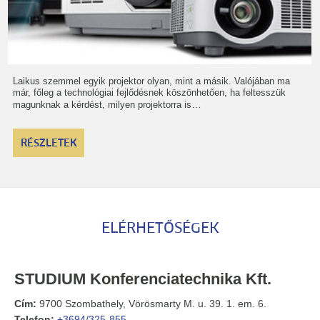
Laikus szemmel egyik projektor olyan, mint a másik. Valójában ma
már, főleg a technológiai fejlődésnek köszönhetően, ha feltesszük
…
magunknak a kérdést, milyen projektorra is
RÉSZLETEK
ELÉRHETŐSÉGEK
STUDIUM Konferenciatechnika Kft.
Cím:
9700 Szombathely, Vörösmarty M. u. 39. 1. em. 6.
Telefon:
+3694/325-855