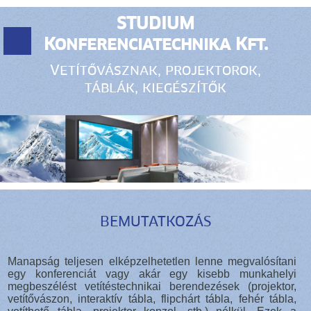
STUDIUM
Konferenciatechnika Kft.
Vetítővásznak, projektorok,
táblák, kiegészítők
BEMUTATKOZÁS
Manapság teljesen elképzelhetetlen lenne megvalósítani
egy konferenciát vagy akár egy kisebb munkahelyi
megbeszélést vetítéstechnikai berendezések (projektor,
vetítővászon, interaktív tábla, flipchárt tábla, fehér tábla,