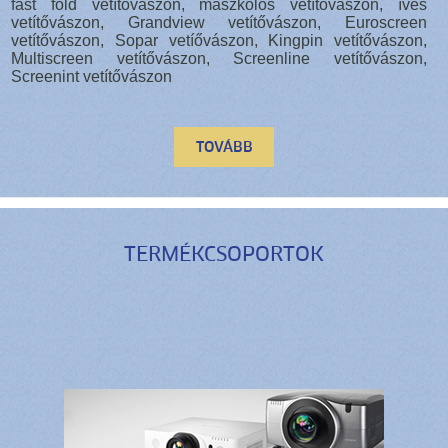
fast fold vetítővászon, maszkolós vetítővászon, íves
vetítővászon, Grandview vetítővászon, Euroscreen
vetítővászon, Sopar vetíővászon, Kingpin vetítővászon,
Multiscreen vetítővászon, Screenline vetítővászon,
Screenint vetítővászon
TOVÁBB
TERMÉKCSOPORTOK