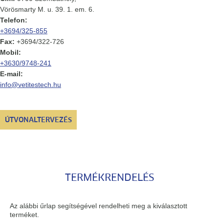
Vörösmarty M. u. 39. 1. em. 6.
Telefon:
+3694/325-855
Fax:
+3694/322-726
Mobil:
+3630/9748-241
E-mail:
info@vetitestech.hu
ÚTVONALTERVEZÉS
TERMÉKRENDELÉS
Az alábbi űrlap segítségével rendelheti meg a kiválasztott
terméket.