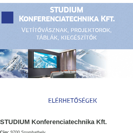
STUDIUM
Konferenciatechnika Kft.
Vetítővásznak, projektorok,
táblák, kiegészítők
ELÉRHETŐSÉGEK
STUDIUM Konferenciatechnika Kft.
Cím:
9700 Szombathely,