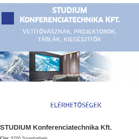
STUDIUM
Konferenciatechnika Kft.
Vetítővásznak, projektorok,
táblák, kiegészítők
ELÉRHETŐSÉGEK
STUDIUM Konferenciatechnika Kft.
Cím:
9700 Szombathely,