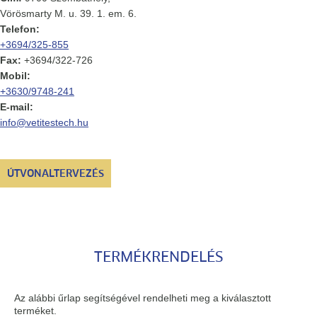
Vörösmarty M. u. 39. 1. em. 6.
Telefon:
+3694/325-855
Fax:
+3694/322-726
Mobil:
+3630/9748-241
E-mail:
info@vetitestech.hu
ÚTVONALTERVEZÉS
TERMÉKRENDELÉS
Az alábbi űrlap segítségével rendelheti meg a kiválasztott
terméket.