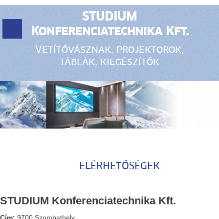
STUDIUM
Konferenciatechnika Kft.
Vetítővásznak, projektorok,
táblák, kiegészítők
ELÉRHETŐSÉGEK
STUDIUM Konferenciatechnika Kft.
Cím:
9700 Szombathely,