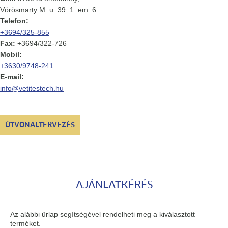
Vörösmarty M. u. 39. 1. em. 6.
Telefon:
+3694/325-855
Fax:
+3694/322-726
Mobil:
+3630/9748-241
E-mail:
info@vetitestech.hu
ÚTVONALTERVEZÉS
AJÁNLATKÉRÉS
Az alábbi űrlap segítségével rendelheti meg a kiválasztott
terméket.