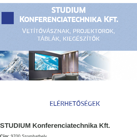
STUDIUM
Konferenciatechnika Kft.
Vetítővásznak, projektorok,
táblák, kiegészítők
ELÉRHETŐSÉGEK
STUDIUM Konferenciatechnika Kft.
Cím:
9700 Szombathely,