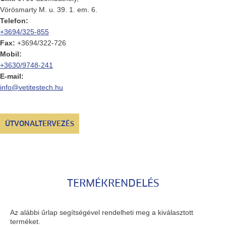
Vörösmarty M. u. 39. 1. em. 6.
Telefon:
+3694/325-855
Fax:
+3694/322-726
Mobil:
+3630/9748-241
E-mail:
info@vetitestech.hu
ÚTVONALTERVEZÉS
TERMÉKRENDELÉS
Az alábbi űrlap segítségével rendelheti meg a kiválasztott
terméket.