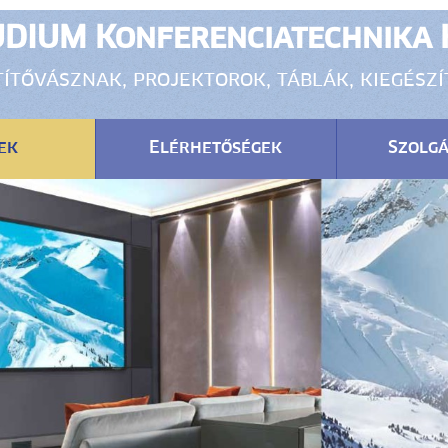
DIUM Konferenciatechnika 
ítővásznak, projektorok, táblák, kiegész
ek
Elérhetőségek
Szolgá