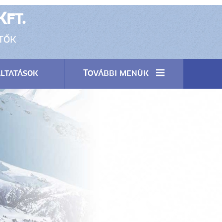
Kft.
ítők
ltatások
További menük