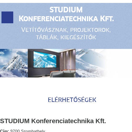
STUDIUM
Konferenciatechnika Kft.
Vetítővásznak, projektorok,
táblák, kiegészítők
ELÉRHETŐSÉGEK
STUDIUM Konferenciatechnika Kft.
Cím:
9700 Szombathely,