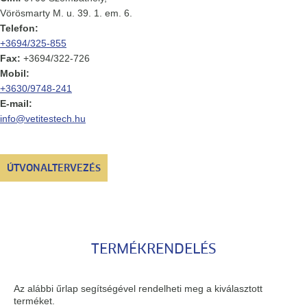
Vörösmarty M. u. 39. 1. em. 6.
Telefon:
+3694/325-855
Fax:
+3694/322-726
Mobil:
+3630/9748-241
E-mail:
info@vetitestech.hu
ÚTVONALTERVEZÉS
TERMÉKRENDELÉS
Az alábbi űrlap segítségével rendelheti meg a kiválasztott
terméket.