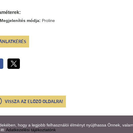
améterek:
Megjelenítés módja:
Proline
ÁNLATKÉRÉS
VISSZA AZ ELŐZŐ OLDALRA!
kében, hogy a legjobb felhasználói élményt nyújthassa Önnek, valamint
itt:
Adatkezelési tájékoztatónk
l információk
l
Adatkezelési tájékoztató
l
Impresszum
l
Sütik kez