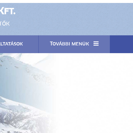
Kft.
ítők
ltatások
További menük