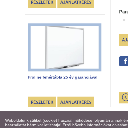
RÉSZLETEK
AJÁNLATKÉRÉS
Par
AJ
Proline fehértábla 25 év garanciával
RÉSZLETEK
AJÁNLATKÉRÉS
Weboldalunk sütiket (cookie) használ működése folyamán annak érde
használatát bármikor letilthatja! Erről bővebb információkat olvashat 
© 2026 - STUDIUM Konferenciatechnika Kft.
Olda