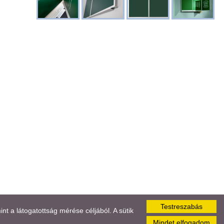
Testreszabás
 a látogatottság mérése céljából. A sütik
elése
Mindet elfogadom