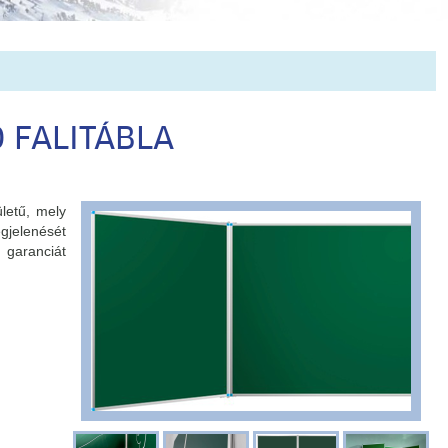
 FALITÁBLA
ületű, mely
gjelenését
5 garanciát