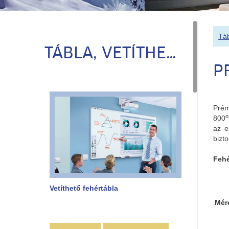
Táb
TÁBLA, VETÍTHETŐ TÁBLA
P
Pré
o
800
az e
bizto
Fehé
Vetíthető fehértábla
Mér