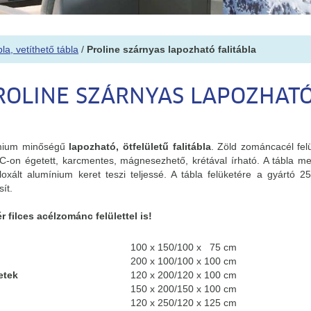
la, vetíthető tábla
/
Proline szárnyas lapozható falitábla
ROLINE SZÁRNYAS LAPOZHATÓ
mium minőségű
lapozható, ötfelületű falitábla
. Zöld zománcacél fel
C-on égetett, karcmentes, mágnesezhető, krétával írható. A tábla me
loxált alumínium keret teszi teljessé. A tábla felüketére a gyártó 2
sít.
r filces acélzománc felülettel is!
100 x 150/100 x 75 cm
200 x 100/100 x 100 cm
etek
120 x 200/120 x 100 cm
150 x 200/150 x 100 cm
120 x 250/120 x 125 cm