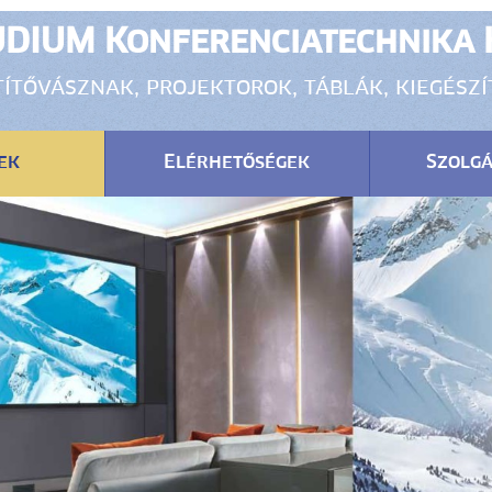
DIUM Konferenciatechnika 
ítővásznak, projektorok, táblák, kiegész
ek
Elérhetőségek
Szolgá