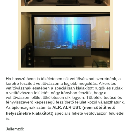
Ha hosszútávon is tökéletesen sík vetítővásznat szeretnénk, a
keretre feszített vetítővászon a legjobb megoldás. A keretes
vetítővásznak esetében a speciálisan kialakított rugók és rudak
a vetítővászon felületét négy irányban feszítík, hogy a
vetítővászon felület tökéletesen sík legyen. Többféle tudású és
fényvisszaverő képességű feszíthető felület közül választhatunk.
A
z újdonságnak számító
ALR, ALR UST, (nem sötétíthető
helyszínekre kialakított)
speciális fekete vetítővászon felülettel
is.
Jellemzői: