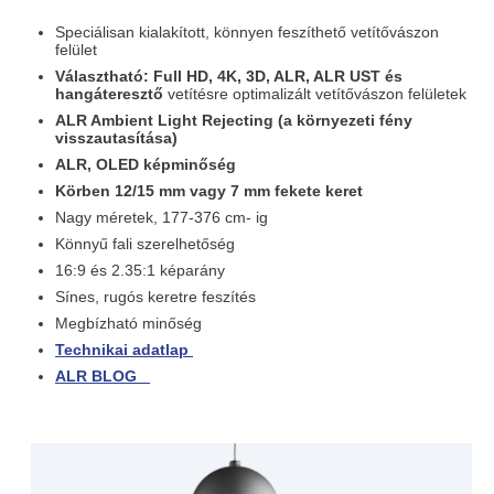
Speciálisan kialakított, könnyen feszíthető vetítővászon
felület
Választható: Full HD, 4K, 3D, ALR, ALR UST és
hangáteresztő
vetítésre optimalizált vetítővászon felületek
ALR Ambient Light Rejecting (a környezeti fény
visszautasítása)
ALR, OLED képminőség
Körben 12/15 mm vagy 7 mm fekete keret
Nagy méretek, 177-376 cm- ig
Könnyű fali szerelhetőség
16:9 és 2.35:1 képarány
Sínes, rugós keretre feszítés
Megbízható minőség
Technikai adatlap
ALR BLOG