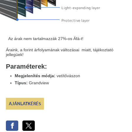
Az árak nem tartalmazzák 27%-os Áfá-t!
Áraink, a forint árfolyamának változásai miatt, tájékoztató
jellegüek!
Paraméterek:
Megjelenítés módja:
vetítővászon
Típus:
Grandview
AJÁNLATKÉRÉS