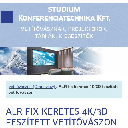
STUDIUM
Konferenciatechnika Kft.
Vetítővásznak, projektorok,
táblák, kiegészítők
Vetítővászon (Grandview)
/
ALR fix keretes 4K/3D feszített
vetítővászon
ALR FIX KERETES 4K/3D
FESZÍTETT VETÍTŐVÁSZON