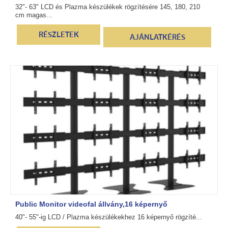
32"- 63" LCD és Plazma készülékek rögzítésére 145, 180, 210
cm magas...
RÉSZLETEK
AJÁNLATKÉRÉS
Public Monitor videofal állvány,16 képernyő
40"- 55"-ig LCD / Plazma készülékekhez 16 képernyő rögzíté...