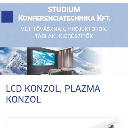
STUDIUM
Konferenciatechnika Kft.
Vetítővásznak, projektorok,
táblák, kiegészítők
LCD KONZOL, PLAZMA
KONZOL