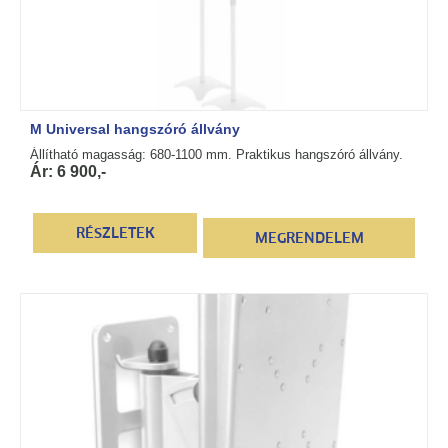
M Universal hangszóró állvány
Állítható magasság: 680-1100 mm. Praktikus hangszóró állvány.
Ár: 6 900,-
RÉSZLETEK
MEGRENDELEM