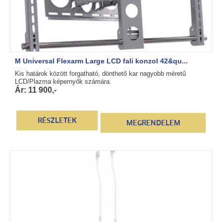
M Universal Flexarm Large LCD fali konzol 42&qu...
Kis határok között forgatható, dönthető kar nagyobb méretű
LCD/Plazma képernyők számára.
Ár: 11 900,-
RÉSZLETEK
MEGRENDELEM