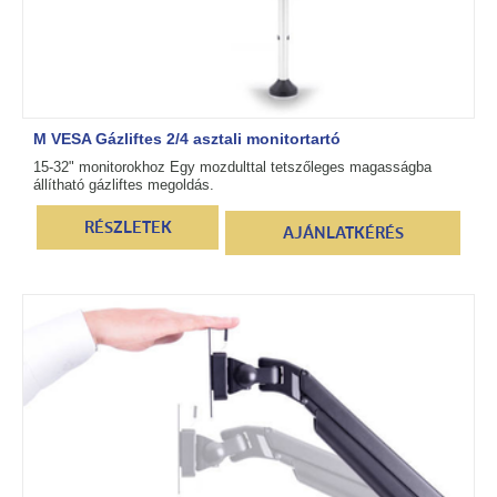
M VESA Gázliftes 2/4 asztali monitortartó
15-32" monitorokhoz Egy mozdulttal tetszőleges magasságba
állítható gázliftes megoldás.
RÉSZLETEK
AJÁNLATKÉRÉS