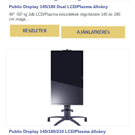
Public Display 145/180 Dual LCD/Plasma állvány
40" -55"-ig 2db LCD/Plazma készülékek rögzítésére 145 és 180
cm maga...
RÉSZLETEK
AJÁNLATKÉRÉS
Public Display 145/180/210 LCD/Plasma állvány