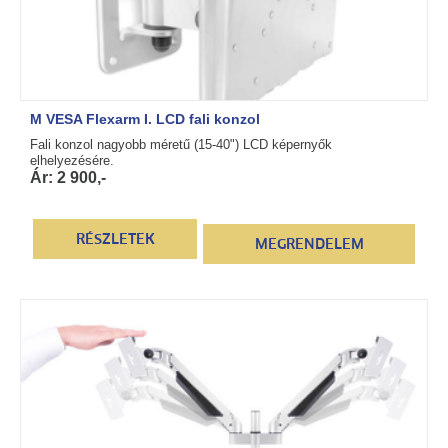
M VESA Flexarm I. LCD fali konzol
Fali konzol nagyobb méretű (15-40") LCD képernyők
elhelyezésére.
Ár: 2 900,-
RÉSZLETEK
MEGRENDELEM