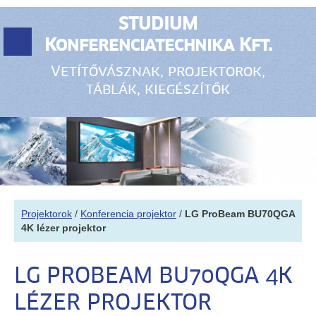
STUDIUM
Konferenciatechnika Kft.
Vetítővásznak, projektorok,
táblák, kiegészítők
Projektorok
/
Konferencia projektor
/
LG ProBeam BU70QGA
4K lézer projektor
LG PROBEAM BU70QGA 4K
LÉZER PROJEKTOR