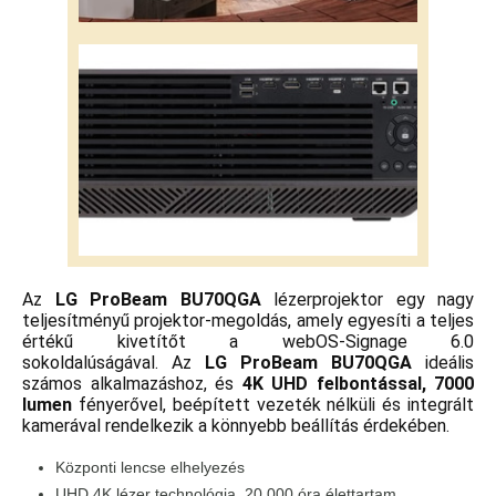
Az
LG ProBeam BU70QGA
lézerprojektor egy nagy
teljesítményű projektor-megoldás, amely egyesíti a teljes
értékű kivetítőt a webOS-Signage 6.0
sokoldalúságával. Az
LG ProBeam BU70QGA
ideális
számos alkalmazáshoz, és
4K UHD felbontással, 7000
lumen
fényerővel, beépített vezeték nélküli és integrált
kamerával rendelkezik a könnyebb beállítás érdekében.
Központi lencse elhelyezés
UHD 4K lézer technológia, 20 000 óra élettartam