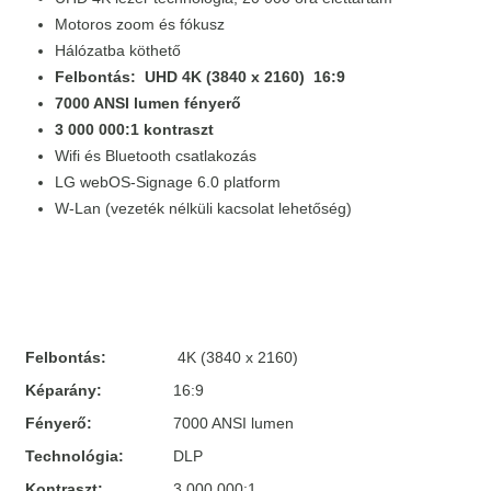
Motoros zoom és fókusz
Hálózatba köthető
Felbontás: UHD 4K (3840 x 2160) 16:9
7000 ANSI lumen fényerő
3 000 000:1 kontraszt
Wifi és Bluetooth csatlakozás
LG webOS-Signage 6.0 platform
W-Lan (vezeték nélküli kacsolat lehetőség)
Felbontás:
4K (3840 x 2160)
Képarány:
16:9
Fényerő:
7000 ANSI lumen
Technológia:
DLP
Kontraszt:
3 000 000:1