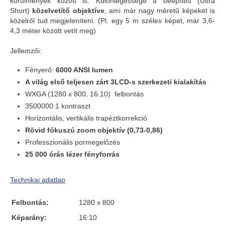
körülmények között is. Különlegessége a beépített (Ultra
Short)
közelvetítő objektíve
, ami már nagy méretű képeket is
közelről tud megjeleníteni. (Pl. egy 5 m széles képet, már 3,6-
4,3 méter között vetít meg)
Jellemzői:
Fényerő:
6000 ANSI lumen
A világ első teljesen zárt 3LCD-s szerkezeti kialakítás
WXGA (1280 x 800, 16:10) felbontás
3500000:1 kontraszt
Horizontális, vertikális trapéztkorrekció
Rövid fókuszú zoom objektív (0,73-0,86)
Professzionális pormegelőzés
25 000 órás lézer fényforrás
Technikai adatlap
Felbontás:
1280 x 800
Képarány:
16:10