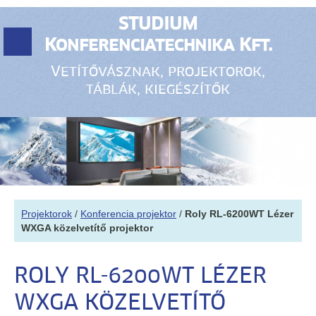
STUDIUM
Konferenciatechnika Kft.
Vetítővásznak, projektorok,
táblák, kiegészítők
Projektorok
/
Konferencia projektor
/
Roly RL-6200WT Lézer
WXGA közelvetítő projektor
ROLY RL-6200WT LÉZER
WXGA KÖZELVETÍTŐ