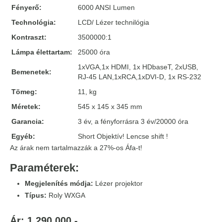
Fényerő:
6000 ANSI Lumen
Technológia:
LCD/ Lézer technilógia
Kontraszt:
3500000:1
Lámpa élettartam:
25000 óra
1xVGA,1x HDMI, 1x HDbaseT, 2xUSB,
Bemenetek:
RJ-45 LAN,1xRCA,1xDVI-D, 1x RS-232
Tömeg:
11, kg
Méretek:
545 x 145 x 345 mm
Garancia:
3 év, a fényforrásra 3 év/20000 óra
Egyéb:
Short Objektív! Lencse shift !
Az árak nem tartalmazzák a 27%-os Áfa-t!
Paraméterek:
Megjelenítés módja:
Lézer projektor
Típus:
Roly WXGA
Ár: 1 290 000,-