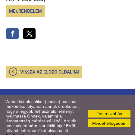
MEGRENDELEM
VISSZA AZ ELŐZŐ OLDALRA!
© 2026 - STUDIUM Konferenciatechnika Kft.
Weboldalunk sütiket (cookie) használ
működése folyamán annak érdekében,
hogy a legjobb felhasználói élményt
Oldal információk
l
Adatkezelési tájékoztató
l
Impresszum
l
Testreszabás
nyújthassa Önnek, valamint a
Sütik kezelése
látogatottság mérése céljából. A sütik
Mindet elfogadom
használatát bármikor letilthatja! Erről
bővebb információkat olvashat itt: