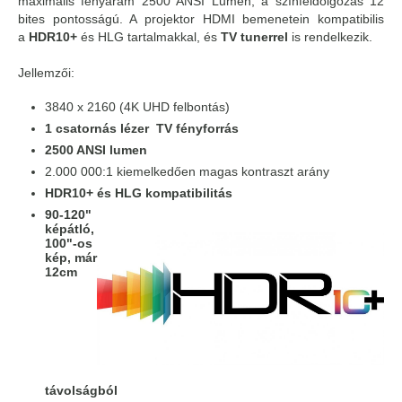
maximális fényáram 2500 ANSI Lumen, a színfeldolgozás 12
bites pontosságú. A projektor HDMI bemenetein kompatibilis
a
HDR10+
és HLG tartalmakkal, és
TV tunerrel
is rendelkezik.
Jellemzői:
3840 x 2160 (4K UHD felbontás)
1 csatornás lézer TV fényforrás
2500 ANSI lumen
2.000 000:1 kiemelkedően magas kontraszt arány
HDR10+ és HLG kompatibilitás
90-120"
képátló,
100"-os
kép, már
12cm
távolságból