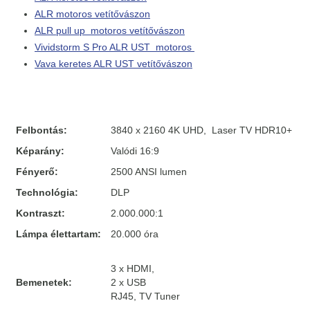
ALR motoros vetítővászon
ALR pull up motoros vetítővászon
Vividstorm S Pro ALR UST motoros
Vava keretes ALR UST vetítővászon
Felbontás:
3840 x 2160 4K UHD, Laser TV HDR10+
Képarány:
Valódi 16:9
Fényerő:
2500 ANSI lumen
Technológia:
DLP
Kontraszt:
2.000.000:1
Lámpa élettartam:
20.000 óra
3 x HDMI,
Bemenetek:
2 x USB
RJ45, TV Tuner