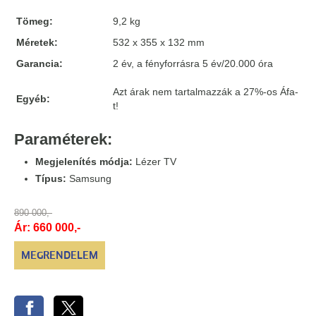
Tömeg:
9,2 kg
Méretek:
532 x 355 x 132 mm
Garancia:
2 év, a fényforrásra 5 év/20.000 óra
Azt árak nem tartalmazzák a 27%-os Áfa-
Egyéb:
t!
Paraméterek:
Megjelenítés módja:
Lézer TV
Típus:
Samsung
890 000,-
Ár: 660 000,-
MEGRENDELEM