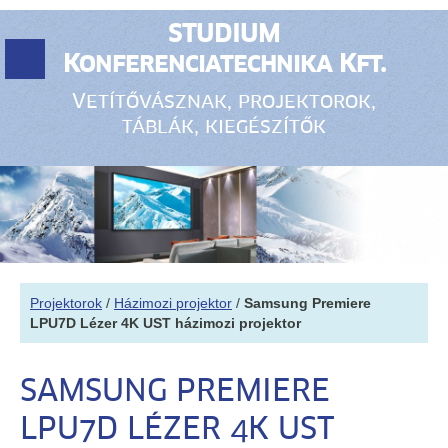
STUDIUM
Konferenciatechnika Kft.
Vetítővásznak, projektorok,
táblák, kiegészítők
Projektorok
/
Házimozi projektor
/
Samsung Premiere
LPU7D Lézer 4K UST házimozi projektor
SAMSUNG PREMIERE
LPU7D LÉZER 4K UST