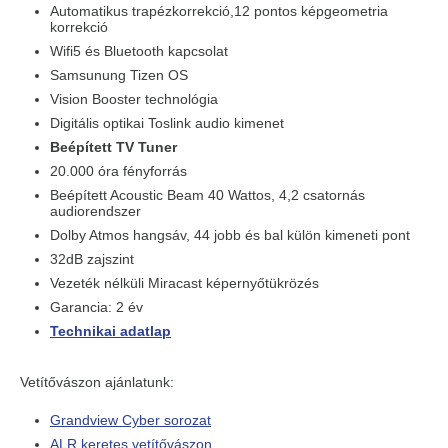
Automatikus trapézkorrekció,12 pontos képgeometria
korrekció
Wifi5 és Bluetooth kapcsolat
Samsunung Tizen OS
Vision Booster technológia
Digitális optikai Toslink audio kimenet
Beépített TV Tuner
20.000 óra fényforrás
Beépített Acoustic Beam 40 Wattos, 4,2 csatornás
audiorendszer
Dolby Atmos hangsáv, 44 jobb és bal külön kimeneti pont
32dB zajszint
Vezeték nélküli Miracast képernyőtükrözés
Garancia: 2 év
Technikai adatlap
Vetítővászon ajánlatunk:
Grandview Cyber sorozat
ALR keretes vetítővászon