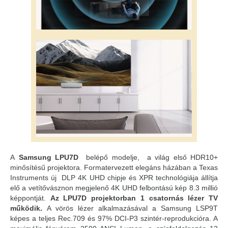
A
Samsung LPU7D
belépő modelje, a világ első HDR10+
minősítésű projektora. Formatervezett elegáns házában a Texas
Instruments új DLP 4K UHD chipje és XPR technológiája állítja
elő a vetítővásznon megjelenő 4K UHD felbontású kép 8.3 millió
képpontját.
Az LPU7D projektorban 1 csatornás lézer TV
működik.
A vörös lézer alkalmazásával a Samsung LSP9T
képes a teljes Rec.709 és 97% DCI-P3 szintér-reprodukcióra. A