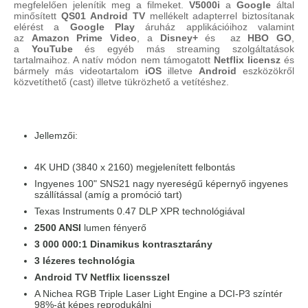
megfelelően jelenítik meg a filmeket.
V5000i
a
Google
által
minősített
QS01
Android TV
mellékelt adapterrel biztosítanak
elérést a
Google Play
áruház applikációihoz valamint
az
Amazon Prime Video
, a
Disney+
és az
HBO GO
,
a
YouTube
és egyéb más streaming szolgáltatások
tartalmaihoz. A natív módon nem támogatott
Netflix licensz
és
bármely más videotartalom
iOS
illetve
Android
eszközökről
közvetíthető (cast) illetve tükrözhető a vetítéshez.
Jellemzői:
4K UHD (3840 x 2160) megjelenített felbontás
Ingyenes 100" SNS21 nagy nyereségű képernyő ingyenes
szállítással (amíg a promóció tart)
Texas Instruments 0.47 DLP XPR technológiával
2500 ANSI
lumen fényerő
3 000 000:1 Dinamikus kontrasztarány
3 lézeres technológia
Android TV Netflix licensszel
A Nichea RGB Triple Laser Light Engine a DCI-P3 színtér
98%-át képes reprodukálni