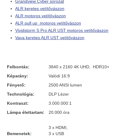
Grandview Cyber sorozat
ALR keretes vetítővászon
ALR motoros vetítővászon
ALR pull up motoros vetítővászon
Vividstorm S Pro ALR UST motoros vetítővászon
Vava keretes ALR UST vetítővászon
Felbontás:
3840 x 2160 4K UHD, HDR10+
Képarány:
Valódi 16:9
Fényerő:
2500 ANSI lumen
Technológia:
DLP Lézer
Kontraszt:
3.000.000:1
Lámpa élettartam:
20.000 óra
3 x HDMI,
Bemenetek:
3 x USB