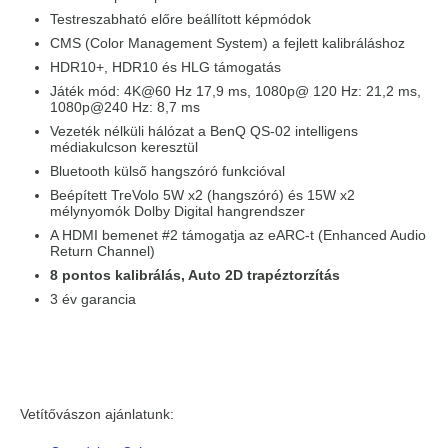
Testreszabható előre beállított képmódok
CMS (Color Management System) a fejlett kalibráláshoz
HDR10+, HDR10 és HLG támogatás
Játék mód: 4K@60 Hz 17,9 ms, 1080p@ 120 Hz: 21,2 ms,
1080p@240 Hz: 8,7 ms
Vezeték nélküli hálózat a BenQ QS-02 intelligens
médiakulcson keresztül
Bluetooth külső hangszóró funkcióval
Beépített TreVolo 5W x2 (hangszóró) és 15W x2
mélynyomók ​​Dolby Digital hangrendszer
A HDMI bemenet #2 támogatja az eARC-t (Enhanced Audio
Return Channel)
8 pontos kalibrálás, Auto 2D trapéztorzítás
3 év garancia
Vetítővászon ajánlatunk: