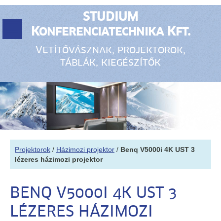
STUDIUM
Konferenciatechnika Kft.
Vetítővásznak, projektorok,
táblák, kiegészítők
Projektorok
/
Házimozi projektor
/
Benq V5000i 4K UST 3
lézeres házimozi projektor
BENQ V5000I 4K UST 3
LÉZERES HÁZIMOZI