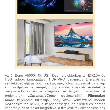
Az új Benq V5000i 4K UST lézer projektorban a HDR10+ és
HLG videók támogatását HDR-PRO dinamikus árnyalati és
színleképző eljárás optimalizálja, mely folyamatosan állítja a kép
kontrasztját és fényerejét, hogy a sötét árnyalati részletek is
megmaradjanak és a világosak se legyen túlvilágítva.
A
projektorok
„
CinematicColor
optimalizált” Filmmaker
Mode
képmódja biztosítja, hogy azok konzisztens módon
mozgássimítás nélkül, a képsebességet, az eredeti és pontos
képarányt és színeket megőrizve, a filmkészítők elképzeléseinek