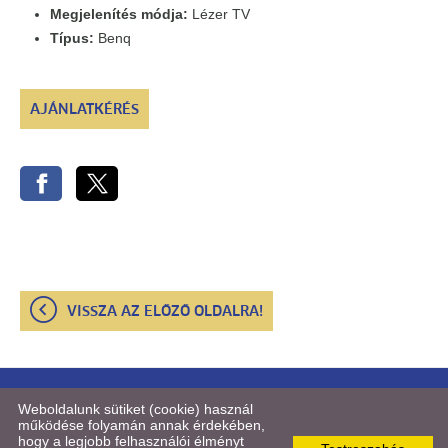
Megjelenítés módja:
Lézer TV
Típus:
Benq
AJÁNLATKÉRÉS
VISSZA AZ ELŐZŐ OLDALRA!
© 2026 - STUDIUM Konferenciatechnika Kft.
Weboldalunk sütiket (cookie) használ
működése folyamán annak érdekében,
hogy a legjobb felhasználói élményt
Oldal információk
l
Adatkezelési tájékoztató
l
Impresszum
l